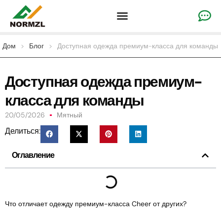
Одежда для поднятия настроения на заказ
Одежда для гимнастики
Командная спортивная одежда
Дом
>
Блог
>
Доступная одежда премиум-класса для команды
Доступная одежда премиум-
класса для команды
20/05/2026
Мятный
Делиться:
Оглавление
Что отличает одежду премиум-класса Cheer от других?