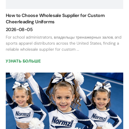
How to Choose Wholesale Supplier for Custom
Cheerleading Uniforms
2026-08-05
For school administrators
, владельцы тренажерных залов,
and
sports apparel distributors across the United States
,
finding a
reliable wholesale supplier for custom
...
УЗНАТЬ БОЛЬШЕ