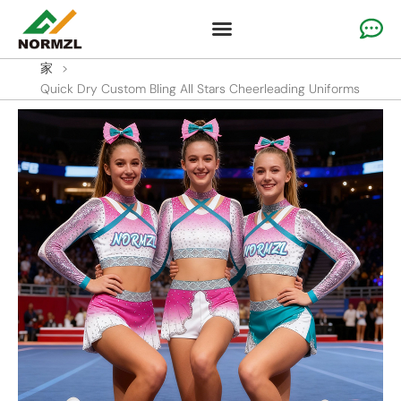
カスタムチアアパレル
体操服
チームスポーツウェア
ソリューション
なぜ私たちなのか
リソース
家
>
Quick Dry Custom Bling All Stars Cheerleading Uniforms