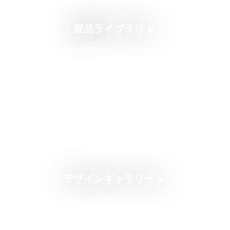
製品ライブラリ ►
当社の職人技の実際の動作をご覧ください. これが私
たちの実際のポートフォリオです, チーム向けに製造
した完成したアパレル, 品質に対する当社の取り組み
を紹介し、 1:1 デザインの複製.
デザインギャラリー ►
アイデアが必要です? 厳選されたコンセプトのギャラ
リーで創造性を刺激しましょう, モックアップ, 完璧な
ユニフォームを視覚化するのに役立つ色の組み合わ