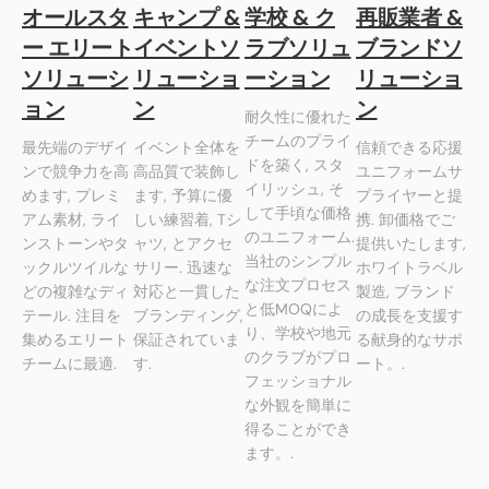
オールスタ
キャンプ &
学校 & ク
再販業者 &
ー エリート
イベントソ
ラブソリュ
ブランドソ
ソリューシ
リューショ
ーション
リューショ
ョン
ン
ン
耐久性に優れた
チームのプライ
最先端のデザイ
イベント全体を
信頼できる応援
ドを築く, スタ
ンで競争力を高
高品質で装飾し
ユニフォームサ
イリッシュ, そ
めます, プレミ
ます, 予算に優
プライヤーと提
して手頃な価格
アム素材, ライ
しい練習着, Tシ
携. 卸価格でご
のユニフォーム.
ンストーンやタ
ャツ, とアクセ
提供いたします,
当社のシンプル
ックルツイルな
サリー. 迅速な
ホワイトラベル
な注文プロセス
どの複雑なディ
対応と一貫した
製造, ブランド
と低MOQによ
テール. 注目を
ブランディング,
の成長を支援す
り、学校や地元
集めるエリート
保証されていま
る献身的なサポ
のクラブがプロ
チームに最適.
す.
ート。.
フェッショナル
な外観を簡単に
得ることができ
ます。.