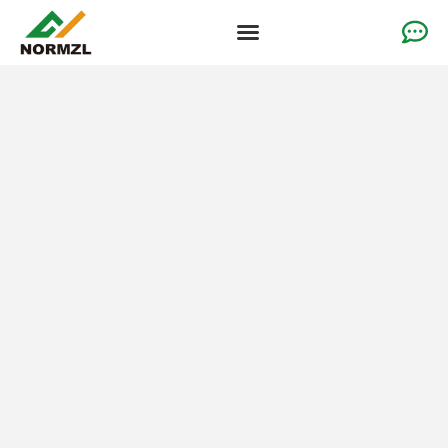
カスタムチアアパレル
体操服
チームスポーツウェア
ソリューション
なぜ私たちなのか
リソース