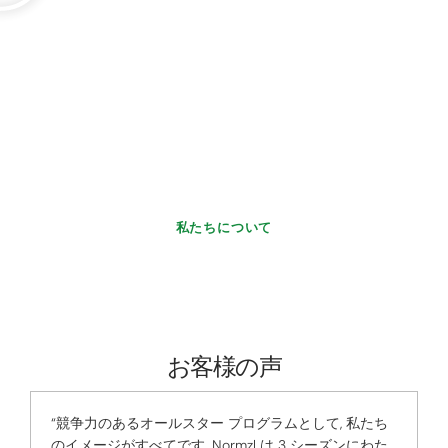
専用のワークショップからグロー
バルリーダーへ
に設立 2013 小さな工房として, Normzl はカスタムチームアパレ
ルの国際的な大手メーカーに成長しました.
私たちの進化はテクノロジーへの投資によって促進されます, 人
材の育成, 責任ある製造への取り組みを堅持します. 現在、世界中
のチームにサービスを提供していますが、, 私たちの核となる価
値観は残ります: 私たちの基盤となる品質, 私たちの翼として奉仕
します.
私たちについて
私たちのストーリー
お客様の声
“競争力のあるオールスター プログラムとして, 私たち
のイメージがすべてです. Normzl は 3 シーズンにわた