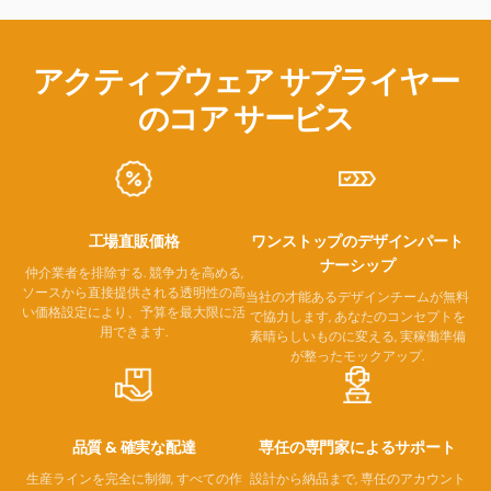
アクティブウェア サプライヤー
のコア サービス
工場直販価格
ワンストップのデザインパート
ナーシップ
仲介業者を排除する. 競争力を高める,
ソースから直接提供される透明性の高
当社の才能あるデザインチームが無料
い価格設定により、予算を最大限に活
で協力します, あなたのコンセプトを
用できます.
素晴らしいものに変える, 実稼働準備
が整ったモックアップ.
品質 & 確実な配達
専任の専門家によるサポート
生産ラインを完全に制御, すべての作
設計から納品まで, 専任のアカウント