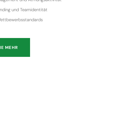
nding und Teamidentität
Wettbewerbsstandards
IE MEHR