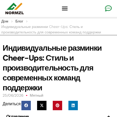
Одежда для поднятия настроения на заказ
Одежда для гимнастики
Командная спортивная одежда
Дом
>
Блог
>
Индивидуальные разминки Cheer-Ups: Стиль и
производительность для современных команд поддержки
Индивидуальные разминки
Cheer-Ups: Стиль и
производительность для
современных команд
поддержки
25/06/2026
Мятный
Делиться:
Оглавление