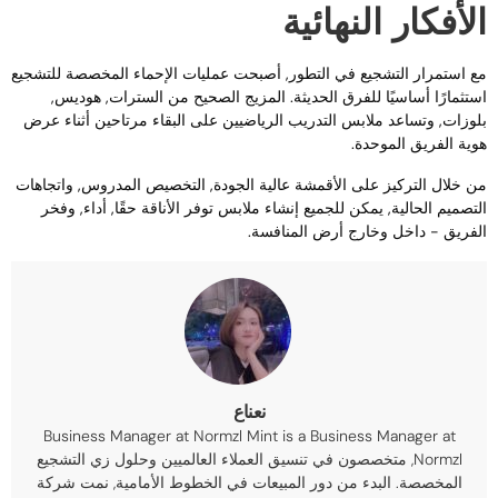
لأفكار النهائية
ع استمرار التشجيع في التطور, أصبحت عمليات الإحماء المخصصة للتشجيع
ستثمارًا أساسيًا للفرق الحديثة. المزيج الصحيح من السترات, هوديس,
لوزات, وتساعد ملابس التدريب الرياضيين على البقاء مرتاحين أثناء عرض
وية الفريق الموحدة.
ن خلال التركيز على الأقمشة عالية الجودة, التخصيص المدروس, واتجاهات
لتصميم الحالية, يمكن للجميع إنشاء ملابس توفر الأناقة حقًا, أداء, وفخر
لفريق - داخل وخارج أرض المنافسة.
نعناع
Business Manager at Normzl Mint is a Business Manager at
Normzl
, متخصصون في تنسيق العملاء العالميين وحلول زي التشجيع
المخصصة. البدء من دور المبيعات في الخطوط الأمامية, نمت شركة