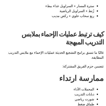
سترة المسار + السراويل عداء ببطء
زُنط + السراويل الرياضية
ربع سحاب علوي + ركض مدبب
يف ترتبط عمليات الإحماء بملابس
لتدريب المبهجة
البًا ما تنسق برامج التشجيع الحديثة عمليات الإحماء مع ملابس التدريب
لمطابقة.
تضمن حزم الفريق المشتركة:
مارسة ارتداء
المحملات الأداء
دبابات التدريب
شورت رياضي
طماق ضغط