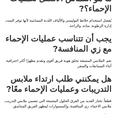
لإحماء؟?
ُفضل استخدام خلائط البوليستر والألياف اللدنة المسامية لأنها توفر التمدد,
دارة الرطوبة, متانة, والراحة.
جب أن تتناسب عمليات الإحماء
ع زي المنافسة?
عم. الملابس المنسقة تخلق هوية فريق أقوى وتقدم مظهرًا أكثر احترافية
ثناء المسابقات والسفر.
ل يمكنني طلب ارتداء ملابس
لتدريبات وعمليات الإحماء معًا?
طعاً. تختار العديد من الفرق الحلول المجمعة التي تتضمن ملابس التدريب,
لابس الاحماء, زي المنافسة, وإكسسوارات لمظهر الفريق المتناسق.