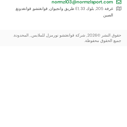
normzl03@normzlsport.com
غرفة 205, بلوك E1, 33 طريق وانجيوان, قوانغتشو, قوانغدونغ,
الصين
حقوق النشر ©2026, شركة قوانغتشو نورمزل للملابس., المحدودة.
جميع الحقوق محفوظة.