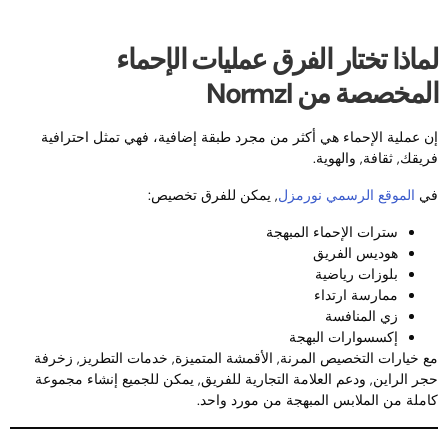
ماذا تختار الفرق عمليات الإحماء
لمخصصة من Normzl
ن عملية الإحماء هي أكثر من مجرد طبقة إضافية، فهي تمثل احترافية
ريقك, ثقافة, والهوية.
ي
الموقع الرسمي نورمزل
, يمكن للفرق تخصيص:
سترات الإحماء المبهجة
هوديس الفريق
بلوزات رياضية
ممارسة ارتداء
زي المنافسة
إكسسوارات البهجة
ع خيارات التخصيص المرنة, الأقمشة المتميزة, خدمات التطريز, زخرفة
جر الراين, ودعم العلامة التجارية للفريق, يمكن للجميع إنشاء مجموعة
املة من الملابس المبهجة من مورد واحد.