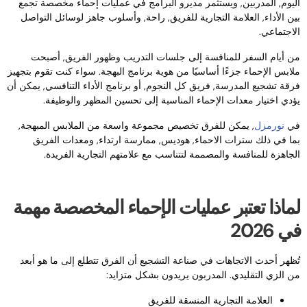
ليوم, المدربين, ويستثمر مديرو البرامج في عمليات إحماء مخصصة تجمع
ين الأداء, العلامة التجارية للفريق, راحة, وأسلوب جاهز لوسائل التواصل
لاجتماعي.
ن أيام السفر للمنافسة إلى جلسات التدريب وظهور الفريق, أصبحت
لابس الإحماء جزءًا أساسيًا من هوية برنامج البهجة. سواء كنت تقوم بتجهيز
رقة تشجيع المدرسة, فريق كل النجوم, أو برنامج الأداء التنافسي, يمكن أن
ؤدي اختيار معدات الإحماء المناسبة إلى تحسين المظهر والوظيفة.
ي
نورمزل
, يمكن للفرق تخصيص مجموعة واسعة من الملابس المبهجة,
ما في ذلك سترات الاحماء, هوديس, ممارسة ارتداء, ومعدات الفريق
لجاهزة للمنافسة والمصممة لتتناسب مع علامتهم التجارية الفريدة.
ماذا تعتبر عمليات الإحماء المخصصة مهمة
ي 2026
ُظهر أحدث الاتجاهات في صناعة التشجيع أن الفرق تتطلع إلى ما هو أبعد
ن الزي التقليدي. المدربون يريدون بشكل متزايد:
العلامة التجارية المنسقة للفريق