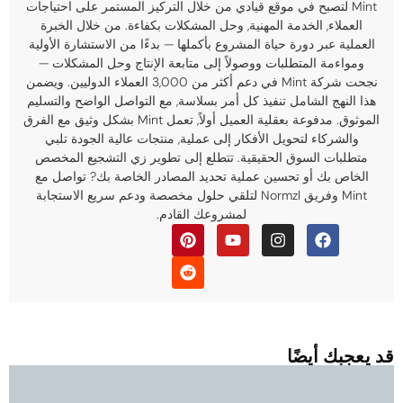
Mint لتصبح في موقع قيادي من خلال التركيز المستمر على احتياجات
العملاء, الخدمة المهنية, وحل المشكلات بكفاءة. من خلال الخبرة
العملية عبر دورة حياة المشروع بأكملها — بدءًا من الاستشارة الأولية
ومواءمة المتطلبات ووصولاً إلى متابعة الإنتاج وحل المشكلات —
نجحت شركة Mint في دعم أكثر من 3,000 العملاء الدوليين. ويضمن
هذا النهج الشامل تنفيذ كل أمر بسلاسة, مع التواصل الواضح والتسليم
الموثوق. مدفوعة بعقلية العميل أولاً, تعمل Mint بشكل وثيق مع الفرق
والشركاء لتحويل الأفكار إلى عملية, منتجات عالية الجودة تلبي
متطلبات السوق الحقيقية. تتطلع إلى تطوير زي التشجيع المخصص
الخاص بك أو تحسين عملية تحديد المصادر الخاصة بك? تواصل مع
Mint وفريق Normzl لتلقي حلول مخصصة ودعم سريع الاستجابة
لمشروعك القادم.
د يعجبك أيضًا