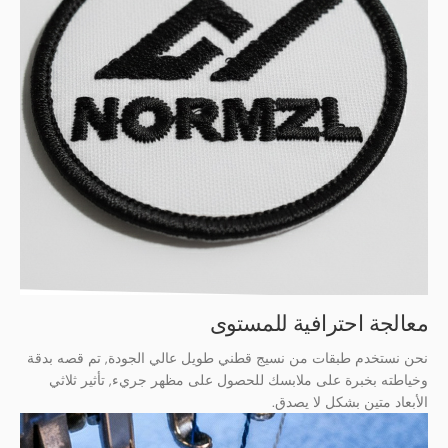
معالجة احترافية للمستوى
نحن نستخدم طبقات من نسيج قطني طويل عالي الجودة, تم قصه بدقة
وخياطته بخبرة على ملابسك للحصول على مظهر جريء, تأثير ثلاثي
الأبعاد متين بشكل لا يصدق.