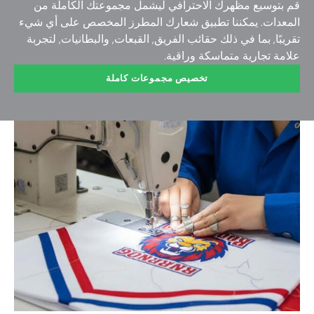
قم بتوسيع مظهرك الاحترافي ليشمل مجموعتك الكاملة من
المعدات. يمكننا تطبيق شعارك المطرز المخصص على أي شيء
تقريبًا, بما في ذلك حقائب الفريق, القبعات, والبطانيات, لتجربة
علامة تجارية متماسكة وراقية.
تخصيص مجموعات كاملة