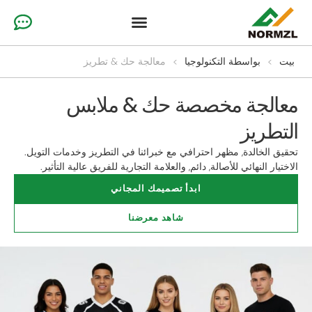
لماذا نحن؟
ملابس الجمباز
ملابس رياضية للفريق
ملابس يهتف مخصصة
بيت
>
بواسطة التكنولوجيا
>
معالجة حك & تطريز
معالجة مخصصة حك & ملابس
التطريز
تحقيق الخالدة, مظهر احترافي مع خبرائنا في التطريز وخدمات التويل.
الاختيار النهائي للأصالة, دائم, والعلامة التجارية للفريق عالية التأثير.
ابدأ تصميمك المجاني
شاهد معرضنا