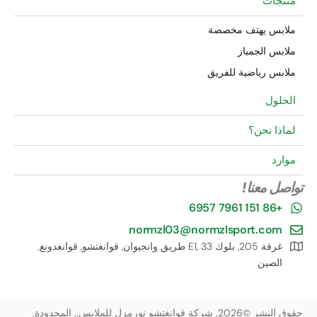
منتجات
ملابس يهتف مخصصة
ملابس الجمباز
ملابس رياضية للفريق
الحلول
لماذا نحن؟
موارد
تواصل معنا!
+86 151 7961 6957
normzl03@normzlsport.com
غرفة 205, بلوك E1, 33 طريق وانجيوان, قوانغتشو, قوانغدونغ,
الصين
حقوق النشر ©2026, شركة قوانغتشو نورمزل للملابس., المحدودة.