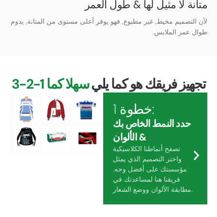
متانة لا مثيل لها & طول العمر
لأن التصميم مخيط, غير مطبوع, فهو يوفر أعلى مستوى من المتانة, يدوم
طوال عمر الملابس.
تجهيز فريقك هو كما يلي
سهلا كما 1-2-3
خطوة 1:
حدد النمط الخاص بك
& الألوان
تصفح أنماطنا الكلاسيكية
واختر التصميم الذي يمثل
مؤسستك على أفضل وجه.
فريقنا هنا لمساعدتك في
مطابقة الألوان ووضع الشعار.