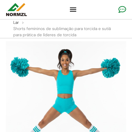
Vestuário de torcida personalizado
Vestuário de ginástica
Roupas esportivas de equipe
Lar
>
Shorts femininos de sublimação para torcida e sutiã
para prática de líderes de torcida