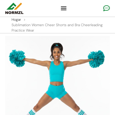
Ropa de alegría personalizada
Ropa de gimnasia
Ropa deportiva del equipo
Por qué nosotros
Hogar
>
Sublimation Women Cheer Shorts and Bra Cheerleading
Practice Wear