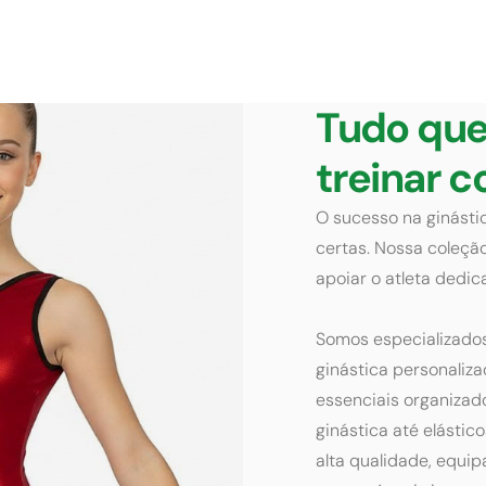
Tudo que
treinar
O sucesso na ginást
certas. Nossa coleçã
apoiar o atleta dedi
Somos especializados
ginástica personaliz
essenciais organizad
ginástica até elásti
alta qualidade, equi