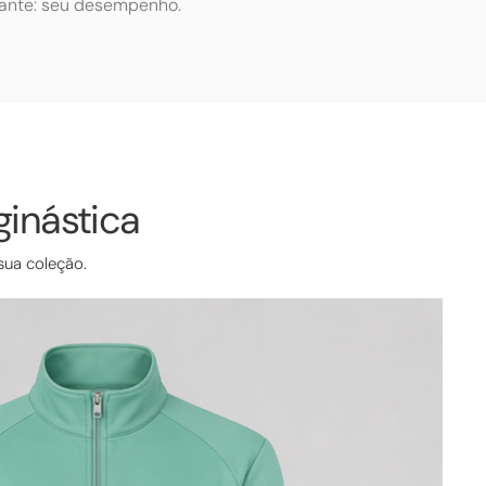
tante: seu desempenho.
ginástica
sua coleção.