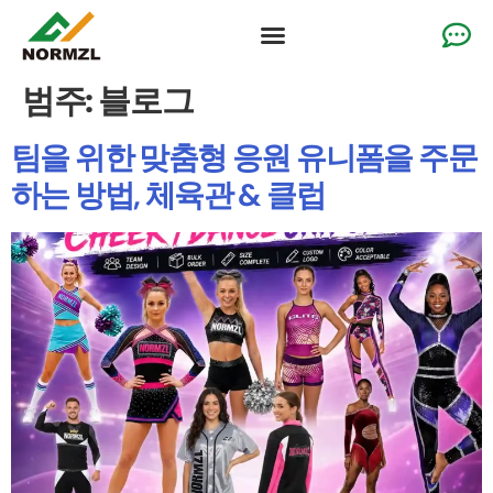
맞춤형 응원 의류
체조복
팀 스포츠웨어
솔루션
왜 우리인가?
자원
범주:
블로그
팀을 위한 맞춤형 응원 유니폼을 주문
하는 방법, 체육관 & 클럽