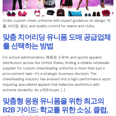
Order custom cheer uniforms with expert guidance on design
, 직
물, 사이징, 생산,
and quality control for teams and clubs
.
맞춤 치어리딩 유니폼 도매 공급업체
를 선택하는 방법
For school administrators
, 체육관 소유자,
and sports apparel
distributors across the United States
,
finding a reliable wholesale
supplier for custom cheerleading uniforms is more than just a
procurement task—it’s a strategic business decision
.
The
cheerleading industry has evolved into a high-performance sport
requiring specialized apparel that balances aesthetics with
extreme durability
.
As a B2B buyer
, […]
맞춤형 응원 유니폼을 위한 최고의
B2B 가이드: 학교를 위한 소싱, 클럽,