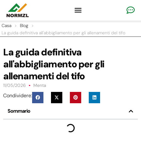
Abbigliamento personalizzato per il tifo
Abbigliamento da ginnastica
Abbigliamento sportivo della squadra
Casa
>
Blog
>
La guida definitiva all'abbigliamento per gli allenamenti del tifo
La guida definitiva
all'abbigliamento per gli
allenamenti del tifo
11/05/2026
Menta
Condividere:
Sommario