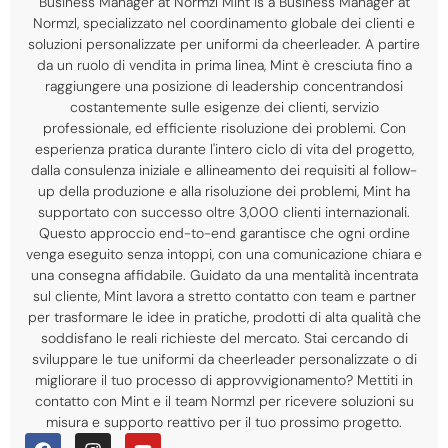
Business Manager at Normzl Mint is a Business Manager at
Normzl
, specializzato nel coordinamento globale dei clienti e
soluzioni personalizzate per uniformi da cheerleader. A partire
da un ruolo di vendita in prima linea, Mint è cresciuta fino a
raggiungere una posizione di leadership concentrandosi
costantemente sulle esigenze dei clienti, servizio
professionale, ed efficiente risoluzione dei problemi. Con
esperienza pratica durante l'intero ciclo di vita del progetto,
dalla consulenza iniziale e allineamento dei requisiti al follow-
up della produzione e alla risoluzione dei problemi, Mint ha
supportato con successo oltre 3,000 clienti internazionali.
Questo approccio end-to-end garantisce che ogni ordine
venga eseguito senza intoppi, con una comunicazione chiara e
una consegna affidabile. Guidato da una mentalità incentrata
sul cliente, Mint lavora a stretto contatto con team e partner
per trasformare le idee in pratiche, prodotti di alta qualità che
soddisfano le reali richieste del mercato. Stai cercando di
sviluppare le tue uniformi da cheerleader personalizzate o di
migliorare il tuo processo di approvvigionamento? Mettiti in
contatto con Mint e il team Normzl per ricevere soluzioni su
misura e supporto reattivo per il tuo prossimo progetto.