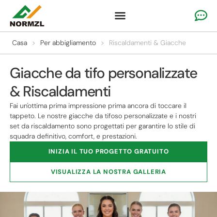
Abbigliamento personalizzato per il tifo
Abbigliamento da ginnastica
Abbigliamento sportivo della squadra
Casa
>
Per abbigliamento
>
Riscaldamenti & Giacche
Giacche da tifo personalizzate
& Riscaldamenti
Fai un'ottima prima impressione prima ancora di toccare il
tappeto. Le nostre giacche da tifoso personalizzate e i nostri
set da riscaldamento sono progettati per garantire lo stile di
squadra definitivo, comfort, e prestazioni.
INIZIA IL TUO PROGETTO GRATUITO
VISUALIZZA LA NOSTRA GALLERIA