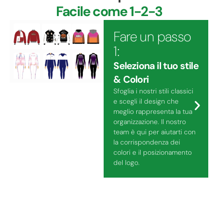
Facile come 1-2-3
Fare un passo
1:
Seleziona il tuo stile
& Colori
Sfoglia i nostri stili classici
e scegli il design che
meglio rappresenta la tua
organizzazione. Il nostro
team è qui per aiutarti con
la corrispondenza dei
colori e il posizionamento
del logo.