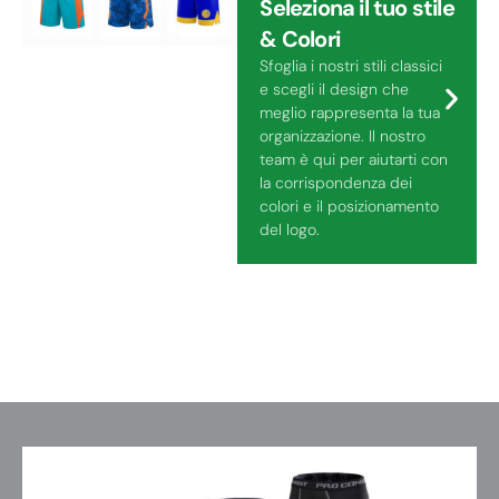
Seleziona il tuo stile
& Colori
Sfoglia i nostri stili classici
e scegli il design che
meglio rappresenta la tua
organizzazione. Il nostro
team è qui per aiutarti con
la corrispondenza dei
colori e il posizionamento
del logo.