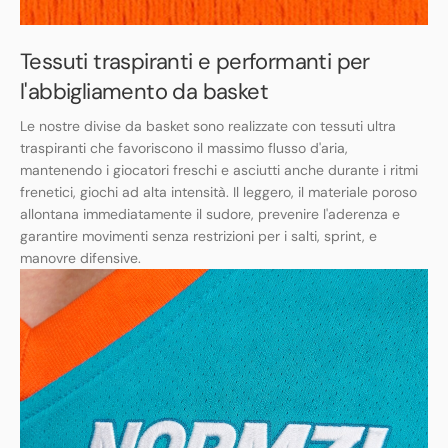
Tessuti traspiranti e performanti per
l'abbigliamento da basket
Le nostre divise da basket sono realizzate con tessuti ultra
traspiranti che favoriscono il massimo flusso d'aria,
mantenendo i giocatori freschi e asciutti anche durante i ritmi
frenetici, giochi ad alta intensità. Il leggero, il materiale poroso
allontana immediatamente il sudore, prevenire l'aderenza e
garantire movimenti senza restrizioni per i salti, sprint, e
manovre difensive.