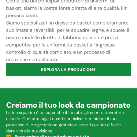
Come uno dei principali produttori di uniformi da
basket, siamo la vostra fonte diretta di alta qualità, kit
personalizzati.
Siamo specializzati in divise da basket completamente
sublimate e reversibili per le squadre, leghe, e scuole. Il
nostro modello diretto in fabbrica consente prezzi
competitivi per le uniformi da basket all'ingrosso,
controllo di qualità completo, e un processo di
creazione semplificato.
ESPLORA LA PRODUZIONE
Creiamo il tuo look da campionato
La tua squadra è unica, anche il tuo abbigliamento dovrebbe
esserlo. Contatta oggi i nostri specialisti per iniziare il tuo
processo di progettazione gratuito e scopri quanto è facile
dare vita alla tua visione.
Partenariato di progettazione gratuito