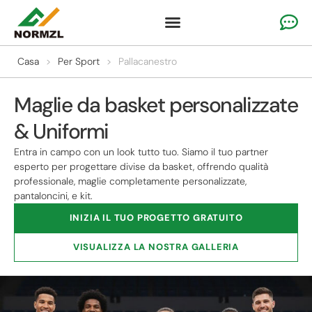
Abbigliamento personalizzato per il tifo
Abbigliamento da ginnastica
Abbigliamento sportivo della squadra
Casa
>
Per Sport
>
Pallacanestro
Maglie da basket personalizzate
& Uniformi
Entra in campo con un look tutto tuo. Siamo il tuo partner
esperto per progettare divise da basket, offrendo qualità
professionale, maglie completamente personalizzate,
pantaloncini, e kit.
INIZIA IL TUO PROGETTO GRATUITO
VISUALIZZA LA NOSTRA GALLERIA