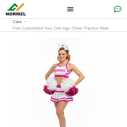
Abbigliamento personalizzato per il tifo
Abbigliamento da ginnastica
Abbigliamento sportivo della squadra
Casa
>
Free Customized Your Own logo Cheer Practice Wear