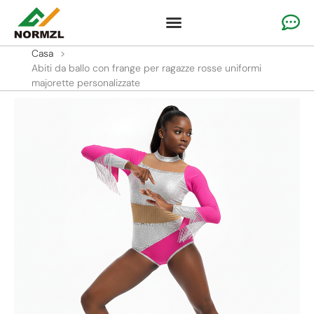
Abbigliamento personalizzato per il tifo
Abbigliamento da ginnastica
Abbigliamento sportivo della squadra
Casa
>
Abiti da ballo con frange per ragazze rosse uniformi
majorette personalizzate