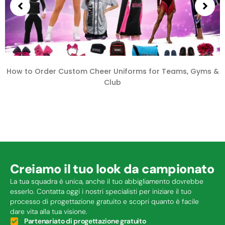
How to Order Custom Cheer Uniforms for Teams
,
Gyms
&
Club
Creiamo il tuo look da campionato
La tua squadra è unica, anche il tuo abbigliamento dovrebbe
esserlo. Contatta oggi i nostri specialisti per iniziare il tuo
processo di progettazione gratuito e scopri quanto è facile
dare vita alla tua visione.
Partenariato di progettazione gratuito