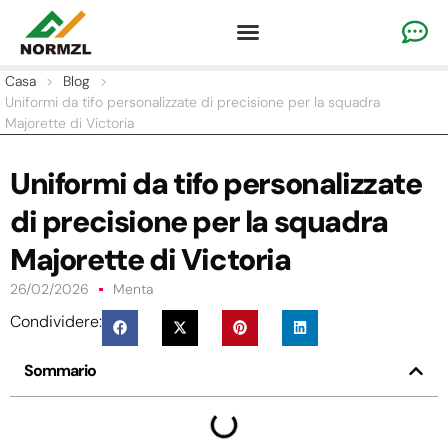
Abbigliamento personalizzato per il tifo
Abbigliamento da ginnastica
Abbigliamento sportivo della squadra
Casa
>
Blog
>
Uniformi da tifo personalizzate di precisione per la squadra
Majorette di Victoria
Uniformi da tifo personalizzate
di precisione per la squadra
Majorette di Victoria
26/02/2026
Menta
Condividere:
Sommario