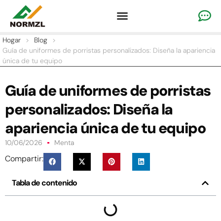
Ropa de alegría personalizada
Ropa de gimnasia
Ropa deportiva del equipo
Por qué nosotros
Hogar
>
Blog
>
Guía de uniformes de porristas personalizados: Diseña la apariencia
única de tu equipo
Guía de uniformes de porristas
personalizados: Diseña la
apariencia única de tu equipo
10/06/2026
Menta
Compartir:
Tabla de contenido