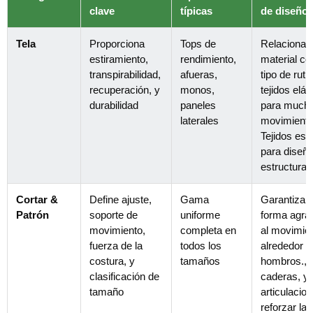
clave
típicas
de diseño
Tela
Proporciona
Tops de
Relacionar 
estiramiento,
rendimiento,
material co
transpirabilidad,
afueras,
tipo de ruti
recuperación, y
monos,
tejidos elás
durabilidad
paneles
para much
laterales
movimiento
Tejidos est
para diseñ
estructurad
Cortar &
Define ajuste,
Gama
Garantiza 
Patrón
soporte de
uniforme
forma agra
movimiento,
completa en
al movimie
fuerza de la
todos los
alrededor d
costura, y
tamaños
hombros.,
clasificación de
caderas, y
tamaño
articulacio
reforzar la