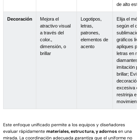
de alto est
Decoración
Mejora el
Logotipos,
Elija el mé
atractivo visual
letras,
según el di
a través del
patrones,
sublimació
color.,
elementos de
gráficos liv
dimensión, o
acento
apliques pa
brillar
letras en ne
diamantes 
imitación p
brillar; Evite
decoración
excesiva q
restrinja el
movimiento
Este enfoque unificado permite a los equipos y diseñadores
evaluar rápidamente
materiales, estructura, y adornos
en una
mirada. La coordinación adecuada garantiza que el uniforme no