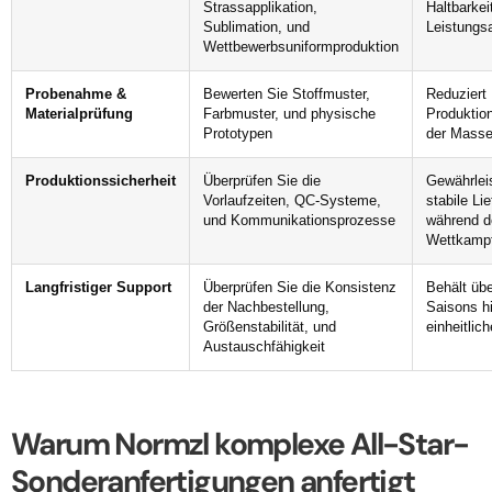
Strassapplikation,
Haltbarkei
Sublimation, und
Leistungs
Wettbewerbsuniformproduktion
Probenahme &
Bewerten Sie Stoffmuster,
Reduziert
Materialprüfung
Farbmuster, und physische
Produktion
Prototypen
der Masse
Produktionssicherheit
Überprüfen Sie die
Gewährleis
Vorlaufzeiten, QC-Systeme,
stabile Li
und Kommunikationsprozesse
während d
Wettkamp
Langfristiger Support
Überprüfen Sie die Konsistenz
Behält üb
der Nachbestellung,
Saisons h
Größenstabilität, und
einheitlic
Austauschfähigkeit
Warum Normzl komplexe All-Star-
Sonderanfertigungen anfertigt