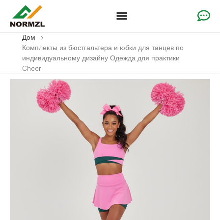
Одежда для поднятия настроения на заказ
Одежда для гимнастики
Командная спортивная одежда
Дом
>
Комплекты из бюстгальтера и юбки для танцев по
индивидуальному дизайну Одежда для практики
Cheer