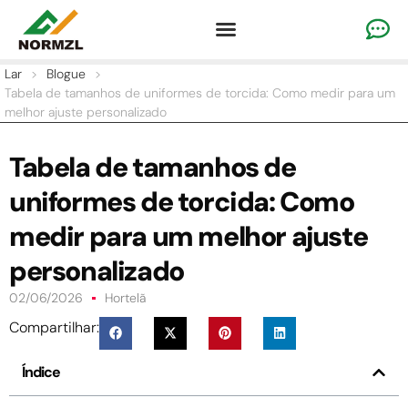
Vestuário de torcida personalizado
Vestuário de ginástica
Roupas esportivas de equipe
Lar
>
Blogue
>
Tabela de tamanhos de uniformes de torcida: Como medir para um
melhor ajuste personalizado
Tabela de tamanhos de
uniformes de torcida: Como
medir para um melhor ajuste
personalizado
02/06/2026
Hortelã
Compartilhar:
Índice