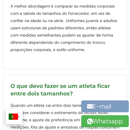
A melhor abordagem é comparar as medidas corporais
com a tabela de tamanhos do fornecedor, em vez de
confiar na idade ou na série.. Uniformes juvenis e adultos
usam estruturas de padrões diferentes, então atletas
com medidas semelhantes podem se ajustar de forma
diferente dependendo do comprimento do tronco,
proporções corporais, e estilo uniforme.
O que devo fazer se um atleta ficar
entre dois tamanhos?
E-mail
Quando um atleta cai entre dois tamanhos, a decisão
final deve considerar o estiramento do tecido, estilo
Whatsapp
uniforme, e ajuste de preferência em vez de apenas
medições. Kits de ajuste e amostras de roupas costumam