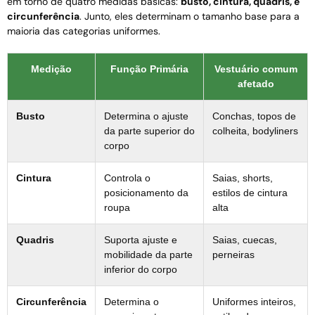
em torno de quatro medidas básicas:
busto, cintura, quadris, e
circunferência
. Junto, eles determinam o tamanho base para a
maioria das categorias uniformes.
Medição
Função Primária
Vestuário comum
afetado
Busto
Determina o ajuste
Conchas, topos de
da parte superior do
colheita, bodyliners
corpo
Cintura
Controla o
Saias, shorts,
posicionamento da
estilos de cintura
roupa
alta
Quadris
Suporta ajuste e
Saias, cuecas,
mobilidade da parte
perneiras
inferior do corpo
Circunferência
Determina o
Uniformes inteiros,