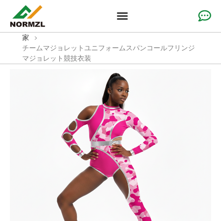
カスタムチアアパレル
体操服
チームスポーツウェア
ソリューション
なぜ私たちなのか
リソース
家
>
チームマジョレットユニフォームスパンコールフリンジ
マジョレット競技衣装