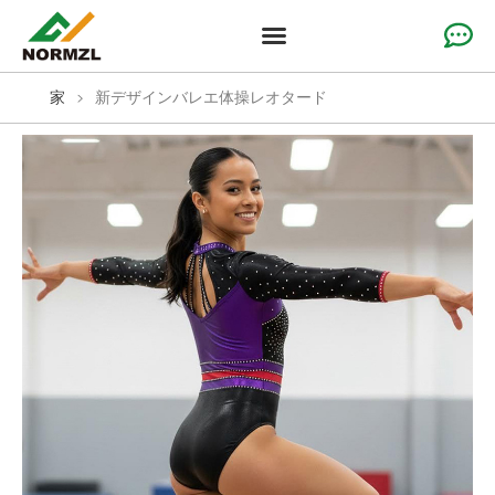
カスタムチアアパレル
体操服
チームスポーツウェア
ソリューション
なぜ私たちなのか
リソース
家
>
新デザインバレエ体操レオタード