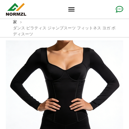
カスタムチアアパレル
体操服
チームスポーツウェア
ソリューション
なぜ私たちなのか
リソース
家
>
ダンス ピラティス ジャンプスーツ フィットネス ヨガ ボ
ディスーツ