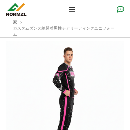
カスタムチアアパレル
体操服
チームスポーツウェア
ソリューション
なぜ私たちなのか
リソース
家
>
カスタムダンス練習着男性チアリーディングユニフォー
ム