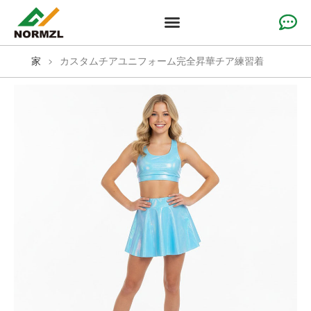
カスタムチアアパレル
体操服
チームスポーツウェア
ソリューション
なぜ私たちなのか
リソース
家
>
カスタムチアユニフォーム完全昇華チア練習着