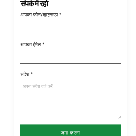
संपर्क में रहो
आपका फ़ोन/व्हाट्सएप
*
आपका ईमेल
*
संदेश
*
जमा करना