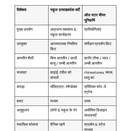
विशेषता
स्कूल उत्साहवर्धक वर्दी
ऑल स्टार चीयर
यूनिफ़ॉर्म
मुख्य उपयोग
अप्रधान व्यवसाय &
प्रतियोगिताएं
स्कूल कार्यक्रम
उपयुक्त
आरामदायक नियमित
संपीड़न प्रदर्शन फ़िट
फ़िट
आस्तीन शैली
बिना आस्तीन / आधी
क्रॉप टॉप्स / जाल /
बाजू / लम्बी आस्तीन
लम्बी आस्तीन
सजावट
कढ़ाई, टवील को
rhinestones, चमक,
संभालें
धातु का
कपड़ा
पॉलिएस्टर-स्पैन्डेक्स
प्रीमियम फोर-वे
स्ट्रेच
बजट
मध्यम
उच्च
अनुकूलन
लोगो & स्कूल के रंग
असीमित डिज़ाइन
संभावनाएँ
स्थायित्व फोकस
दैनिक पहनें
प्रदर्शन & स्टेज
प्रभाव