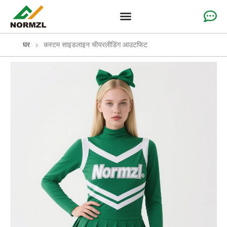
कस्टम जयकार परिधान
जिम्नास्टिक परिधान
टीम स्पोर्ट्सवियर
घर
>
कस्टम साइडलाइन चीयरलीडिंग आउटफिट