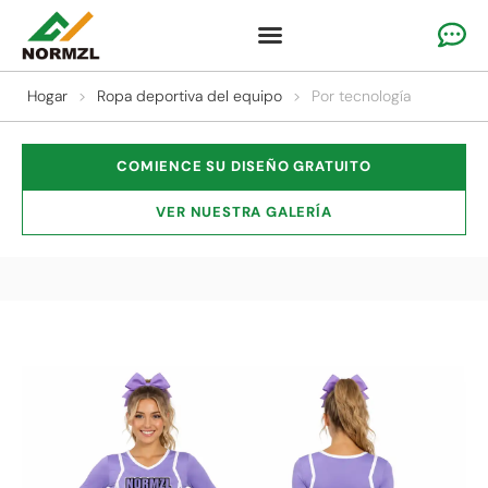
Ropa de alegría personalizada
Ropa de gimnasia
Ropa deportiva del equipo
Por qué nosotros
Hogar
>
Ropa deportiva del equipo
>
Por tecnología
COMIENCE SU DISEÑO GRATUITO
VER NUESTRA GALERÍA