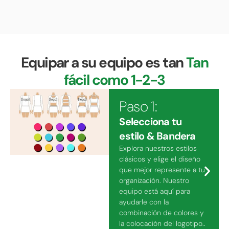
Equipar a su equipo es tan
Tan
fácil como 1-2-3
Paso 1:
Selecciona tu
estilo & Bandera
Explora nuestros estilos
clásicos y elige el diseño
que mejor represente a tu
organización. Nuestro
equipo está aquí para
ayudarle con la
combinación de colores y
la colocación del logotipo..