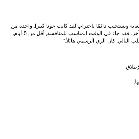
اية ويستجيب دائمًا باحترام. لقد كانت عونا كبيرا. واحدة من
فتياتي’ كان الزي الرسمي صغيرًا وطلبت واحدًا آخر، فقد جاء في الوقت المناسب للمنافسة, أقل من 5 أيام.
 التالي. كان الزي الرسمي هائلاً.”
إطلاق
ا.