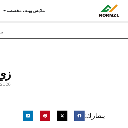
ملابس يهتف مخصصة
بي
زي 
/2026
يشارك: