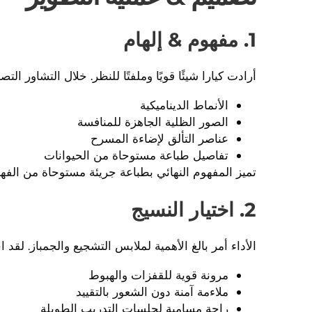
1. مفهوم & إلهام
أرادت كيارا شيئًا قويًا وملفتًا للنظر. خلال التشاور التص
الأنماط الديناميكية
الصور الظلية الجاهزة للمنافسة
عناصر التألق لإضاءة المسرح
تفاصيل طباعة مستوحاة من الحيوانات
تميز المفهوم النهائي بطباعة جريئة مستوحاة من الف
2. اختيار النسيج
الأداء أمر بالغ الأهمية لملابس التشجيع والجمباز. لقد اخت
مرونة قوية للقفزات والهبوط
ملاءمة آمنة دون الشعور بالتقييد
راحة مسامية لجلسات التدريب الطويلة