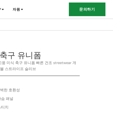
문의하기
?
자원
축구 유니폼
 미식 축구 유니폼 빠른 건조 streetwear 개
더블 스트라이프 슬리브
완벽한 호환성
가슴 패널
스티치