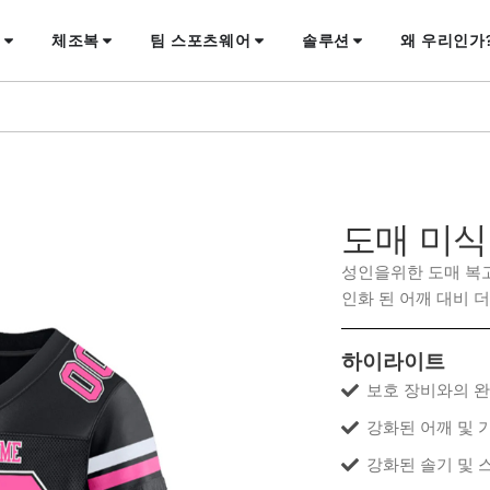
류
체조복
팀 스포츠웨어
솔루션
왜 우리인가
도매 미식
성인을위한 도매 복고풍
인화 된 어깨 대비 
하이라이트
보호 장비와의 
강화된 어깨 및 
강화된 솔기 및 