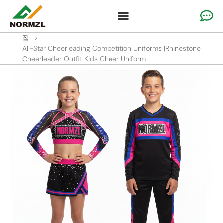
맞춤형 응원 의류
체조복
팀 스포츠웨어
솔루션
왜 우리인가?
자원
집
>
All-Star Cheerleading Competition Uniforms
|
Rhinestone
Cheerleader Outfit Kids Cheer Uniform