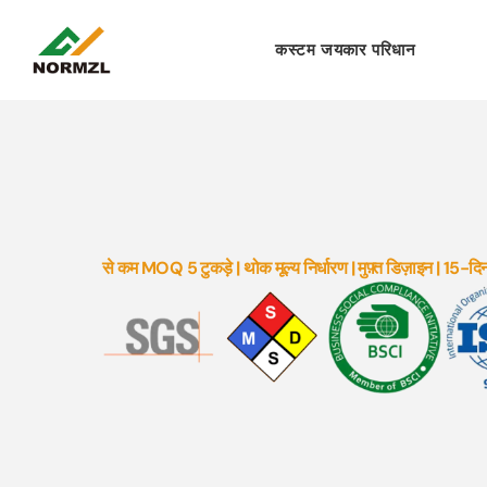
कस्टम जयकार परिधान
से कम MOQ 5 टुकड़े | थोक मूल्य निर्धारण | मुफ़्त डिज़ाइन | 15-दिन